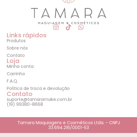
Links rápidos
Produtos
Sobre nós
Contato
Loja
Minha conta
Carrinho
F.A.Q.
Política de troca e devolução
Contato
suporte@tamaramake.com.br
(19) 99380-8668
Tamara Maquiagens e Cosméticos Ltda. - CNPJ
33.694.216/0001-53