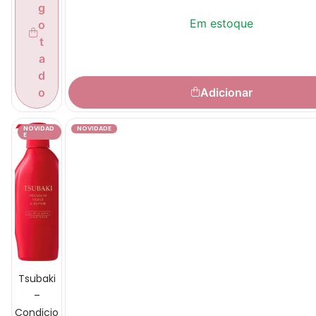
g
Em estoque
o
t
a
d
Adicionar
o
NOVIDAD
NOVIDADE
E
Tsubaki
–
Condicio