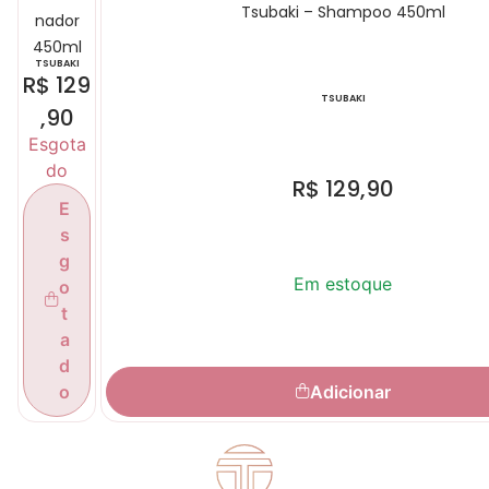
Tsubaki – Shampoo 450ml
nador
450ml
TSUBAKI
R$
129
TSUBAKI
,90
Esgota
do
R$
129,90
E
s
g
Em estoque
o
t
a
d
Adicionar
o