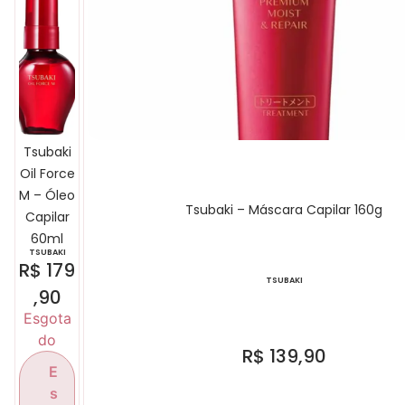
Tsubaki
Oil Force
M – Óleo
Tsubaki – Máscara Capilar 160g
Capilar
60ml
TSUBAKI
R$
179
TSUBAKI
,90
Esgota
do
R$
139,90
E
s