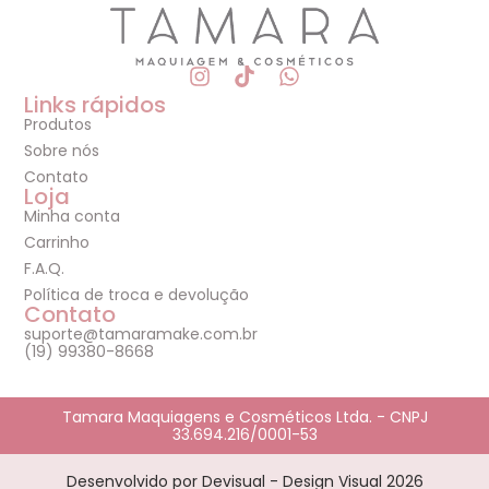
Links rápidos
Produtos
Sobre nós
Contato
Loja
Minha conta
Carrinho
F.A.Q.
Política de troca e devolução
Contato
suporte@tamaramake.com.br
(19) 99380-8668
Tamara Maquiagens e Cosméticos Ltda. - CNPJ
33.694.216/0001-53
Desenvolvido por Devisual - Design Visual 2026