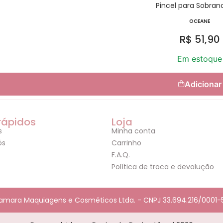
Pincel para Sobran
OCEANE
R$
51,90
Em estoque
Adicionar
 rápidos
Loja
s
Minha conta
ós
Carrinho
o
F.A.Q.
Política de troca e devolução
amara Maquiagens e Cosméticos Ltda. - CNPJ 33.694.216/0001-