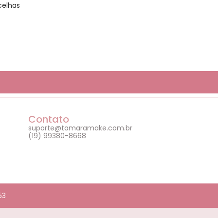
celhas
Contato
suporte@tamaramake.com.br
(19) 99380-8668
53