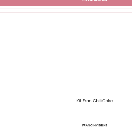
Kit Fran ChilliCake
FRANCINY EHLKE