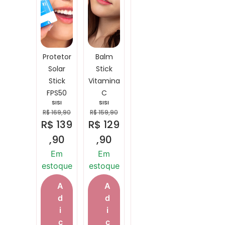
Protetor
Balm
Solar
Stick
Stick
Vitamina
FPS50
C
SISI
SISI
R$
169,90
R$
159,90
R$
139
R$
129
,90
,90
Em
Em
estoque
estoque
A
A
d
d
i
i
c
c