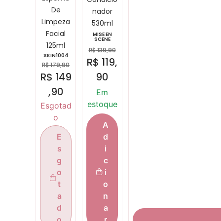
De
nador
Limpeza
530ml
Facial
MISE EN
SCENE
125ml
R$
139,90
SKIN1004
R$
119,
R$
179,90
R$
149
90
,90
Em
estoque
Esgotad
o
A
d
E
i
s
c
g
i
o
o
t
n
a
a
d
r
o