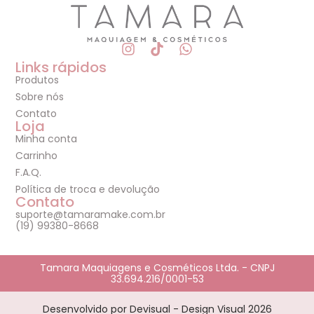
Links rápidos
Produtos
Sobre nós
Contato
Loja
Minha conta
Carrinho
F.A.Q.
Política de troca e devolução
Contato
suporte@tamaramake.com.br
(19) 99380-8668
Tamara Maquiagens e Cosméticos Ltda. - CNPJ
33.694.216/0001-53
Desenvolvido por Devisual - Design Visual 2026