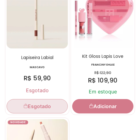
Kit Gloss Lapis Love
Lapiseira Labial
FRANCINY EHLKE
MASCAVO
R$
122,90
R$
59,90
R$
109,90
Esgotado
Em estoque
Adicionar
Esgotado
NOVIDADE