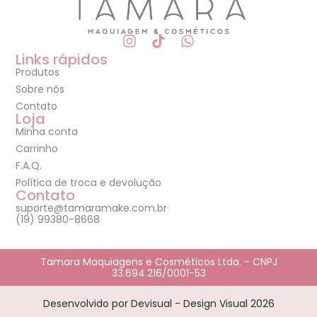
Links rápidos
Produtos
Sobre nós
Contato
Loja
Minha conta
Carrinho
F.A.Q.
Política de troca e devolução
Contato
suporte@tamaramake.com.br
(19) 99380-8668
Tamara Maquiagens e Cosméticos Ltda. - CNPJ
33.694.216/0001-53
Desenvolvido por Devisual - Design Visual 2026