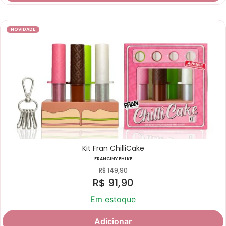
NOVIDADE
Kit Fran ChilliCake
FRANCINY EHLKE
R$
149,90
R$
91,90
Em estoque
Adicionar