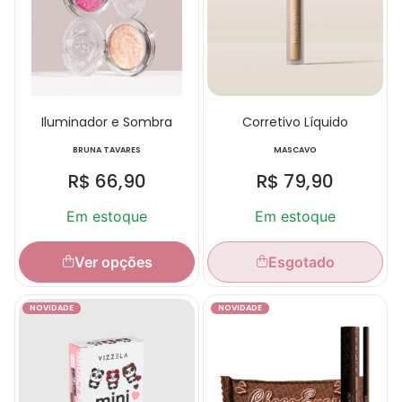
Iluminador e Sombra
Corretivo Líquido
BRUNA TAVARES
MASCAVO
R$
66,90
R$
79,90
Em estoque
Em estoque
Ver opções
Esgotado
NOVIDADE
NOVIDADE