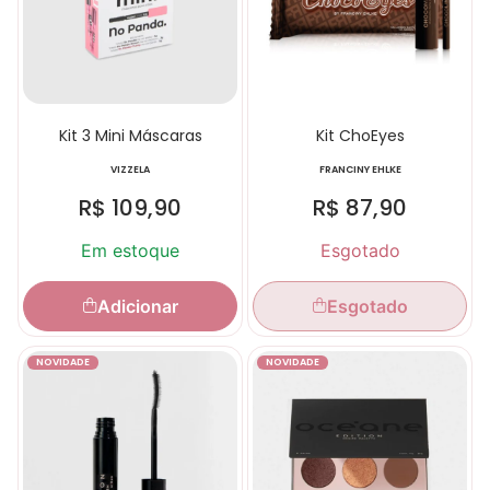
Kit 3 Mini Máscaras
Kit ChoEyes
VIZZELA
FRANCINY EHLKE
R$
109,90
R$
87,90
Em estoque
Esgotado
Adicionar
Esgotado
NOVIDADE
NOVIDADE