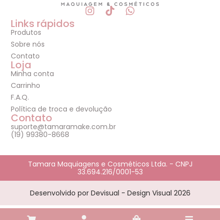
Links rápidos
Produtos
Sobre nós
Contato
Loja
Minha conta
Carrinho
F.A.Q.
Política de troca e devolução
Contato
suporte@tamaramake.com.br
(19) 99380-8668
Tamara Maquiagens e Cosméticos Ltda. - CNPJ
33.694.216/0001-53
Desenvolvido por Devisual - Design Visual 2026