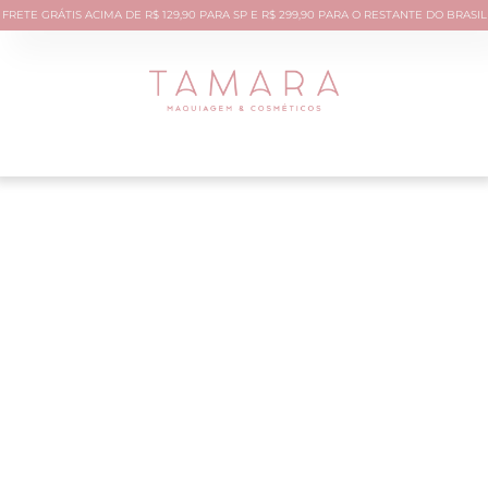
FRETE GRÁTIS ACIMA DE R$ 129,90 PARA SP E R$ 299,90 PARA O RESTANTE DO BRASIL