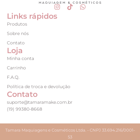
Links rápidos
Produtos
Sobre nós
Contato
Loja
Minha conta
Carrinho
F.A.Q.
Política de troca e devolução
Contato
suporte@tamaramake.com.br
(19) 99380-8668
Tamara Maquiagens e Cosméticos Ltda. - CNPJ 33.694.216/0001-
53