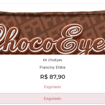
Kit ChoEyes
Franciny Ehlke
R$
87,90
Esgotado
Esgotado