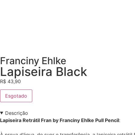
Franciny Ehlke
Lapiseira Black
R$
43,90
Esgotado
Descrição
Lapiseira Retrátil Fran by Franciny Ehlke Pull Pencil
:
À prova d’água, de suor e transferência, a lapiseira retrát