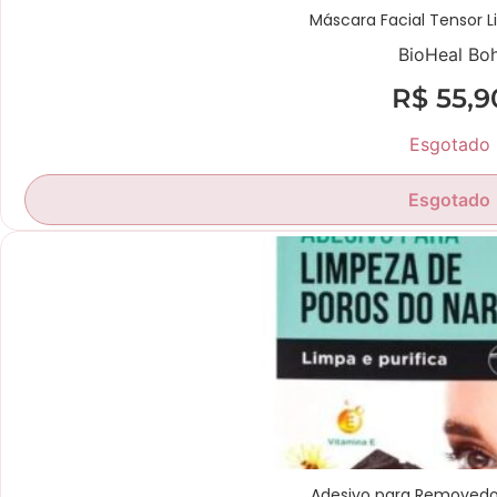
Máscara Facial Tensor Li
BioHeal Bo
R$
55,9
Esgotado
Esgotado
Adesivo para Removedo