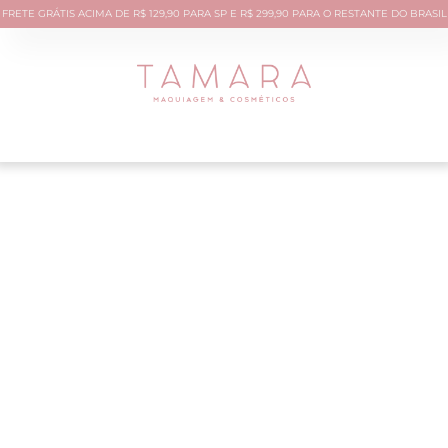
FRETE GRÁTIS ACIMA DE R$ 129,90 PARA SP E R$ 299,90 PARA O RESTANTE DO BRASIL