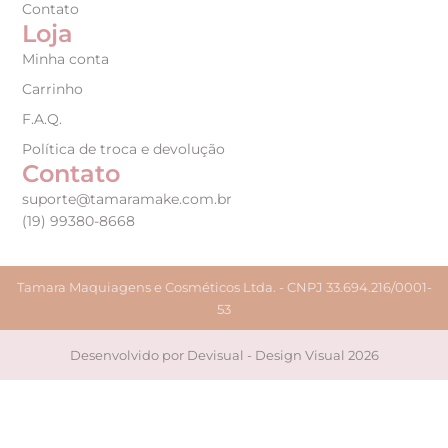
Contato
Loja
Minha conta
Carrinho
F.A.Q.
Política de troca e devolução
Contato
suporte@tamaramake.com.br
(19) 99380-8668
Tamara Maquiagens e Cosméticos Ltda. - CNPJ 33.694.216/0001-
53
Desenvolvido por Devisual - Design Visual 2026