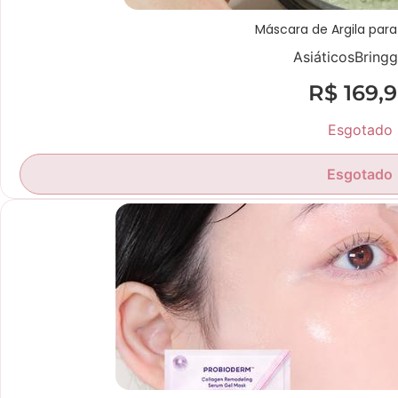
Máscara de Argila para
Asiáticos
Bringg
R$
169,
Esgotado
Esgotado