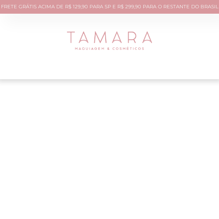
FRETE GRÁTIS ACIMA DE R$ 129,90 PARA SP E R$ 299,90 PARA O RESTANTE DO BRASIL