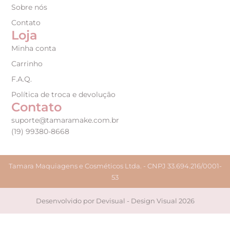
Sobre nós
Contato
Loja
Minha conta
Carrinho
F.A.Q.
Política de troca e devolução
Contato
suporte@tamaramake.com.br
(19) 99380-8668
Tamara Maquiagens e Cosméticos Ltda. - CNPJ 33.694.216/0001-
53
Desenvolvido por Devisual - Design Visual 2026