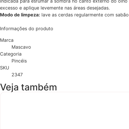
indicada para esfumar a sombra no canto externo do olho 
excesso e aplique levemente nas áreas desejadas.
Modo de limpeza:
lave as cerdas regularmente com sabão 
Informações do produto
Marca
Mascavo
Categoria
Pincéis
SKU
2347
Veja também
Ultimas Unidades