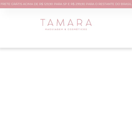
FRETE GRÁTIS ACIMA DE R$ 129,90 PARA SP E R$ 299,90 PARA O RESTANTE DO BRASIL