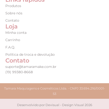
Produtos
Sobre nós
Contato
Loja
Minha conta
Carrinho
F.A.Q.
Política de troca e devolução
Contato
suporte@tamaramake.com.br
(19) 99380-8668
Tamara Maquiagens e Cosméticos Ltda. - CNPJ 33.694.216/0001-
53
Desenvolvido por Devisual - Design Visual 2026