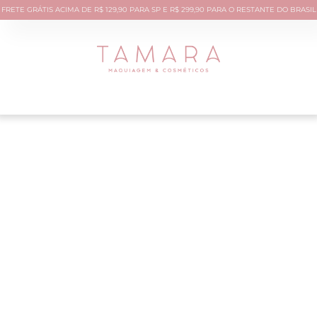
FRETE GRÁTIS ACIMA DE R$ 129,90 PARA SP E R$ 299,90 PARA O RESTANTE DO BRASIL