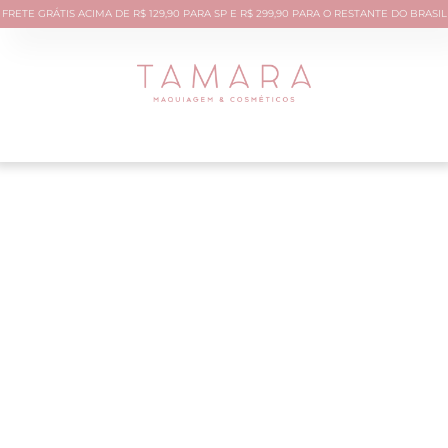
FRETE GRÁTIS ACIMA DE R$ 129,90 PARA SP E R$ 299,90 PARA O RESTANTE DO BRASIL