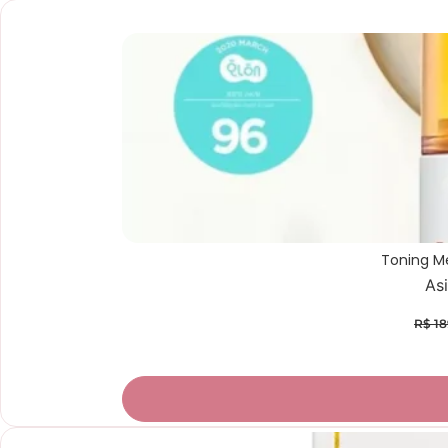
Promoção
Toning M
Asi
R$
18