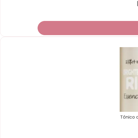
Ultimas Unidades
Tônico 