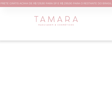
FRETE GRÁTIS ACIMA DE R$ 129,90 PARA SP E R$ 299,90 PARA O RESTANTE DO BRASIL