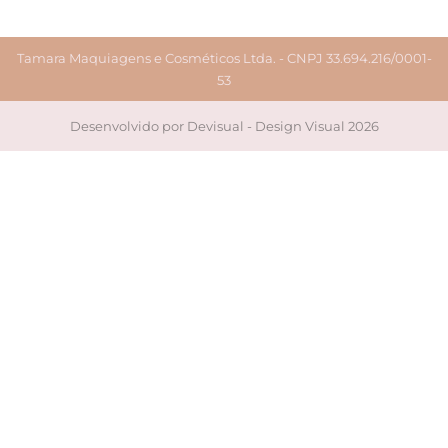
Tamara Maquiagens e Cosméticos Ltda. - CNPJ 33.694.216/0001-
53
Desenvolvido por Devisual - Design Visual 2026