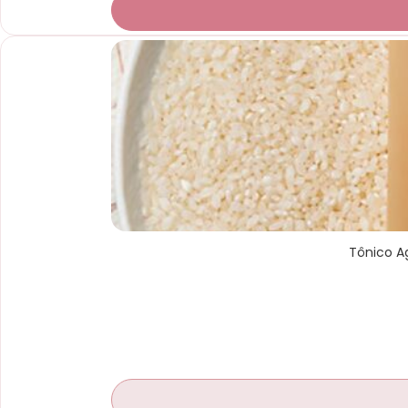
Tônico A