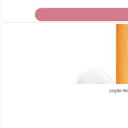
Loção Hi