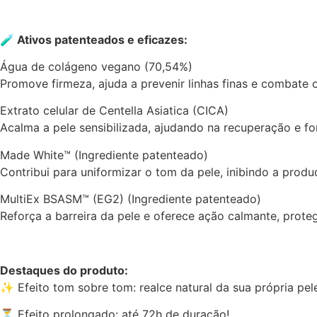
🧪 Ativos patenteados e eficazes:
Água de colágeno vegano (70,54%)
Promove firmeza, ajuda a prevenir linhas finas e combate
Extrato celular de Centella Asiatica (CICA)
Acalma a pele sensibilizada, ajudando na recuperação e fo
Made White™ (Ingrediente patenteado)
Contribui para uniformizar o tom da pele, inibindo a prod
MultiEx BSASM™ (EG2) (Ingrediente patenteado)
Reforça a barreira da pele e oferece ação calmante, prote
Destaques do produto:
✨ Efeito tom sobre tom: realce natural da sua própria pel
⏳ Efeito prolongado: até 72h de duração!