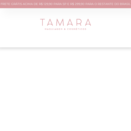
FRETE GRÁTIS ACIMA DE R$ 129,90 PARA SP E R$ 299,90 PARA O RESTANTE DO BRASIL