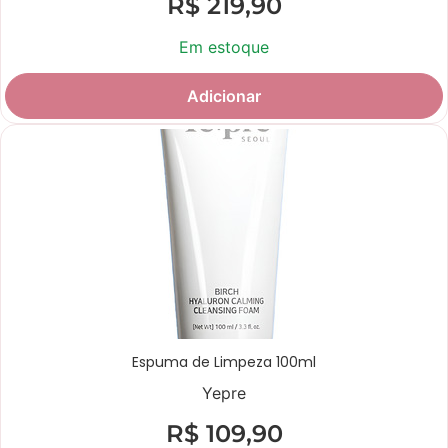
R$
219,90
Em estoque
Adicionar
Espuma de Limpeza 100ml
Yepre
R$
109,90