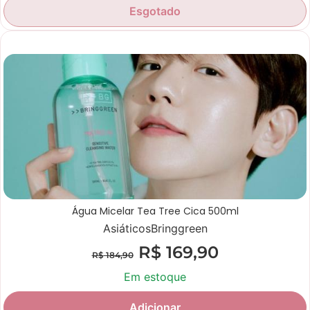
Esgotado
Promoção
Água Micelar Tea Tree Cica 500ml
Asiáticos
Bringgreen
R$
169,90
R$
184,90
Em estoque
Adicionar