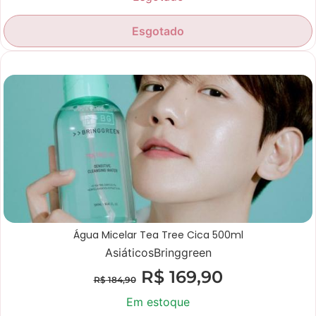
Esgotado
Promoção
Água Micelar Tea Tree Cica 500ml
Asiáticos
Bringgreen
R$
169,90
R$
184,90
Em estoque