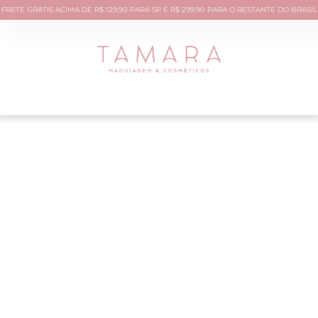
FRETE GRÁTIS ACIMA DE R$ 129,90 PARA SP E R$ 299,90 PARA O RESTANTE DO BRASIL