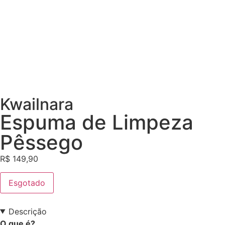
Kwailnara
Espuma de Limpeza
Pêssego
R$
149,90
Esgotado
Descrição
O que é?