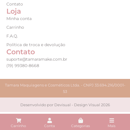
Contato
Loja
Minha conta
Carrinho
F.A.Q.
Política de troca e devolução
Contato
suporte@tamaramake.com.br
(19) 99380-8668
Tamara Maquiagens e Cosméticos Ltda. - CNPJ 33.694.216/0001-
53
Desenvolvido por Devisual - Design Visual 2026
Carrinho
Conta
Categorias
Mais