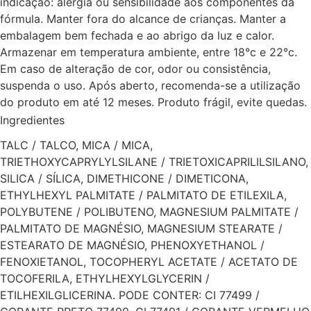
indicação: alergia ou sensibilidade aos componentes da
fórmula. Manter fora do alcance de crianças. Manter a
embalagem bem fechada e ao abrigo da luz e calor.
Armazenar em temperatura ambiente, entre 18°c e 22°c.
Em caso de alteração de cor, odor ou consistência,
suspenda o uso. Após aberto, recomenda-se a utilização
do produto em até 12 meses. Produto frágil, evite quedas.
Ingredientes
TALC / TALCO, MICA / MICA,
TRIETHOXYCAPRYLYLSILANE / TRIETOXICAPRILILSILANO,
SILICA / SÍLICA, DIMETHICONE / DIMETICONA,
ETHYLHEXYL PALMITATE / PALMITATO DE ETILEXILA,
POLYBUTENE / POLIBUTENO, MAGNESIUM PALMITATE /
PALMITATO DE MAGNÉSIO, MAGNESIUM STEARATE /
ESTEARATO DE MAGNÉSIO, PHENOXYETHANOL /
FENOXIETANOL, TOCOPHERYL ACETATE / ACETATO DE
TOCOFERILA, ETHYLHEXYLGLYCERIN /
ETILHEXILGLICERINA. PODE CONTER: CI 77499 /