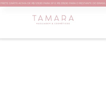
FRETE GRÁTIS ACIMA DE R$ 129,90 PARA SP E R$ 299,90 PARA O RESTANTE DO BRASIL